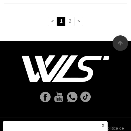
<
1
2
>
X
Links
Sitemap
RSS
XML
política de