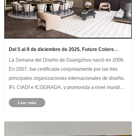
Del 5 al 8 de diciembre de 2025, Future Colors
exhibirá sus nuevos productos de películas
La Semana del Diseño de Guangzhou nació en 2006.
decorativas en la Semana del Diseño de
Guangzhou. ¿Estarás ahí?
En 2007, fue certificada conjuntamente por las tres
principales organizaciones internacionales de diseño,
IFI, CIADI e ICOGRADA, y promovida a nivel mundial.
Se ha convertido en un evento de la industria del
Leer más
diseño que atrae la atención en Asia y goza......