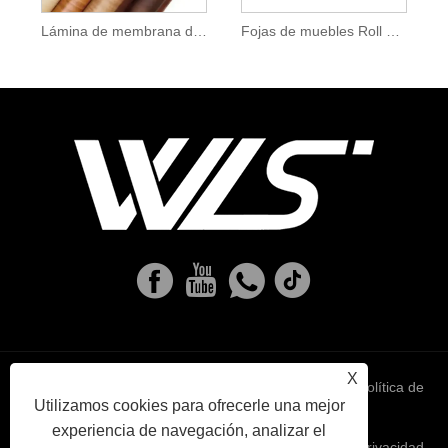
Lámina de membrana de PVC
Fojas de muebles Roll Wood Grain Grain Decorative PVC Films
X
Links
Sitemap
RSS
XML
política de
Utilizamos cookies para ofrecerle una mejor
experiencia de navegación, analizar el
privacidad