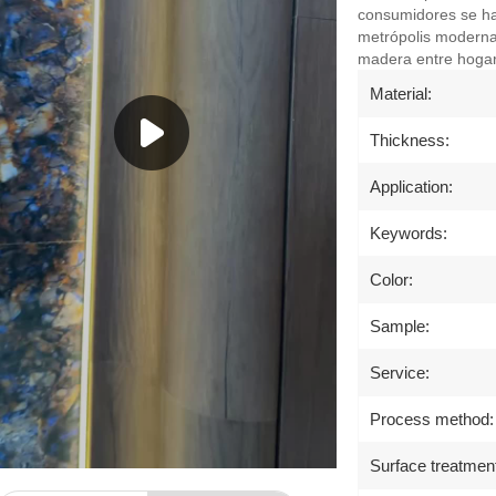
consumidores se han
metrópolis modernas
madera entre hogar
Material:
Thickness:
Application:
Keywords:
Color:
Sample:
Service:
Process method:
Surface treatmen