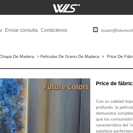
r
Enviar consulta
Contáctenos
susan@futurecol
e Chapa De Madera
>
Películas De Grano De Madera
>
Price De Fáb
Price de fábri
Con su calidad imp
profundo, la pelícu
demuestra completa
que los consumidores
característica del "
satisface perfecta