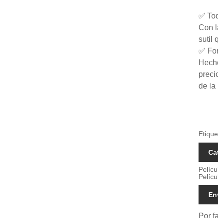
✅ Toq
Con l
sutil
✅ For
Hecho
preci
de la
Etique
Ca
Pelícu
Pelícu
En
Por f