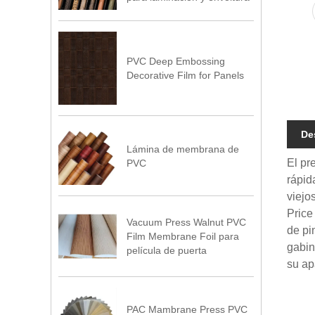
PVC Deep Embossing
Decorative Film for Panels
De
Lámina de membrana de
El pr
PVC
rápid
viejos
Price
Vacuum Press Walnut PVC
de pi
Film Membrane Foil para
gabin
película de puerta
su ap
PAC Mambrane Press PVC